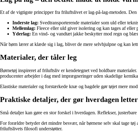
Et af de vigtigste principper fra friluftslivet er lag-på-lag-metoden. Den g
Inderste lag:
Svedtransporterende materialer som uld eller tekni
Mellemlag:
Fleece eller uld giver isolering og kan tages af eller 
Yderlag:
En vind- og vandtæt jakke beskytter mod regn og blæs
Når børn lærer at klæde sig i lag, bliver de mere selvhjulpne og kan lett
Materialer, der tåler leg
Børnetøj inspireret af friluftsliv er kendetegnet ved holdbare materia
producenter arbejder i dag med imprægneringer uden skadelige kemikali
Elastiske materialer og forstærkede knæ og bagdele gør tøjet mere modsta
Praktiske detaljer, der gør hverdagen lette
Små detaljer kan gøre en stor forskel i hverdagen. Reflekser, justerbare
For forældre betyder det mindre besvær, når børnene selv skal tage tøj a
friluftslivets filosofi understøtter.