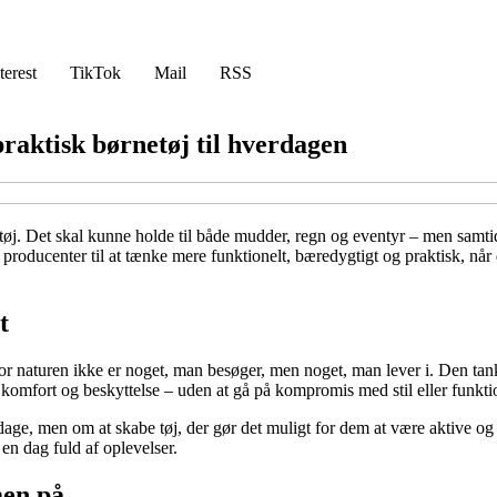
terest
TikTok
Mail
RSS
praktisk børnetøj til hverdagen
es tøj. Det skal kunne holde til både mudder, regn og eventyr – men samt
og producenter til at tænke mere funktionelt, bæredygtigt og praktisk, n
t
hvor naturen ikke er noget, man besøger, men noget, man lever i. Den tan
ihed, komfort og beskyttelse – uden at gå på kompromis med stil eller funkti
age, men om at skabe tøj, der gør det muligt for dem at være aktive og 
n dag fuld af oplevelser.
men på