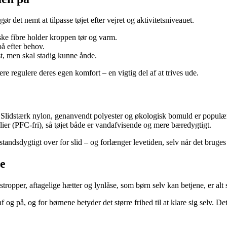
ør det nemt at tilpasse tøjet efter vejret og aktivitetsniveauet.
ske fibre holder kroppen tør og varm.
på efter behov.
t, men skal stadig kunne ånde.
ere regulere deres egen komfort – en vigtig del af at trives ude.
ler. Slidstærk nylon, genanvendt polyester og økologisk bomuld er popu
er (PFC-fri), så tøjet både er vandafvisende og mere bæredygtigt.
ndsdygtigt over for slid – og forlænger levetiden, selv når det bruges d
re
 stropper, aftagelige hætter og lynlåse, som børn selv kan betjene, er al
f og på, og for børnene betyder det større frihed til at klare sig selv.