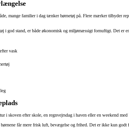
rlængelse
måde, mange familier i dag tænker børnetøj på. Flere mærker tilbyder rep
t tøj i god stand, er både økonomisk og miljømæssigt fornuftigt. Det er 
efter vask
ertøj
 leg
eplads
 En tur i skoven efter skole, en regnvejrsdag i haven eller en weekend m
or børnene får mere frisk luft, bevægelse og frihed. Det er ikke kun go