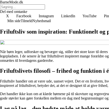
BarneMode.dk
Del med omtanke
X
Facebook
Instagram
LinkedIn
YouTube
Pin
Min side
Tilmeld
Nyhedsmail
Friluftsliv som inspiration: Funktionelt og 
Når børn leger, udforsker og bevæger sig, stiller det store krav til der
legepladsen. I de senere år har friluftslivet inspireret mange forældre 
omsættes til hverdagens garderobe.
Friluftslivets filosofi – frihed og funktion i é
Friluftsliv handler om at være ude, uanset vejret. Det er en livsform, 
inspireret af friluftslivet, betyder det, at det er designet til at give fr
Det handler ikke kun om at klæde børnene på til skovture og regnvejrsd
gode støvler kan gøre forskellen mellem en dag med begrænsninger og e
Lag på lag – den bedste måde at holde var