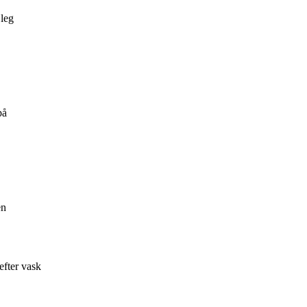
 leg
på
en
efter vask