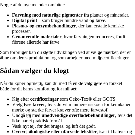
Nogle af de nye metoder omfatter:
Farvning med naturlige pigmenter
fra planter og mineraler.
Digital print
– som bruger mindre vand og farve.
Plasma- og enzymbehandlinger
, der kan erstatte kemiske
processer.
Genanvendte materialer
, hvor farvningen reduceres, fordi
fibrene allerede har farve.
Som forbruger kan du støtte udviklingen ved at vælge mærker, der er
åbne om deres produktion, og som arbejder med miljøcertificeringer.
Sådan vælger du klogt
Når du køber børnetøj, kan du med få enkle valg gøre en forskel –
både for dit barns komfort og for miljøet:
Kig efter
certificeringer
som Oeko-Tex® eller GOTS.
Vælg
lyse farver
, hvis du vil minimere risikoen for kemikalier –
mørke og stærke farver kræver ofte mere farvestof.
Undgå tøj med
unødvendige overfladebehandlinger
, hvis det
ikke har et praktisk formål.
Vask nyt tøj, før det bruges, og luft det godt.
Overvej
økologiske eller ufarvede tekstiler
, især til babyer og