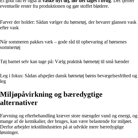
Et godt råd er også at
vaske nyt tøj, før det tages i brug
. Det fjerner
eventuelle rester fra produktionen og gør stoffet blødere.
Farver der holder: Sådan vælger du børnetøj, der bevarer glansen vask
efter vask
Når sommeren pakkes væk – gode råd til opbevaring af børnenes
sommertøj
Tøj barnet selv kan tage på: Vælg praktisk børnetøj til små hænder
Leg i fokus: Sådan afspejler dansk børnetøj børns bevægelsesfrihed og
leg
Miljøpåvirkning og bæredygtige
alternativer
Farvning og efterbehandling kræver store mængder vand og energi, og
mange af de kemikalier, der bruges, kan være belastende for miljøet.
Derfor arbejder tekstilindustrien på at udvikle mere bæredygtige
løsninger.