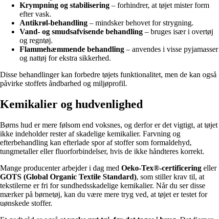
Krympning og stabilisering
– forhindrer, at tøjet mister form
efter vask.
Antikrøl-behandling
– mindsker behovet for strygning.
Vand- og smudsafvisende behandling
– bruges især i overtøj
og regntøj.
Flammehæmmende behandling
– anvendes i visse pyjamasser
og nattøj for ekstra sikkerhed.
Disse behandlinger kan forbedre tøjets funktionalitet, men de kan også
påvirke stoffets åndbarhed og miljøprofil.
Kemikalier og hudvenlighed
Børns hud er mere følsom end voksnes, og derfor er det vigtigt, at tøjet
ikke indeholder rester af skadelige kemikalier. Farvning og
efterbehandling kan efterlade spor af stoffer som formaldehyd,
tungmetaller eller fluorforbindelser, hvis de ikke håndteres korrekt.
Mange producenter arbejder i dag med
Oeko-Tex®-certificering
eller
GOTS (Global Organic Textile Standard)
, som stiller krav til, at
tekstilerne er fri for sundhedsskadelige kemikalier. Når du ser disse
mærker på børnetøj, kan du være mere tryg ved, at tøjet er testet for
uønskede stoffer.