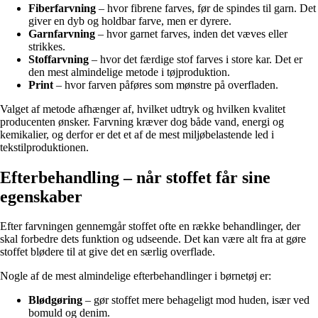
Fiberfarvning
– hvor fibrene farves, før de spindes til garn. Det
giver en dyb og holdbar farve, men er dyrere.
Garnfarvning
– hvor garnet farves, inden det væves eller
strikkes.
Stoffarvning
– hvor det færdige stof farves i store kar. Det er
den mest almindelige metode i tøjproduktion.
Print
– hvor farven påføres som mønstre på overfladen.
Valget af metode afhænger af, hvilket udtryk og hvilken kvalitet
producenten ønsker. Farvning kræver dog både vand, energi og
kemikalier, og derfor er det et af de mest miljøbelastende led i
tekstilproduktionen.
Efterbehandling – når stoffet får sine
egenskaber
Efter farvningen gennemgår stoffet ofte en række behandlinger, der
skal forbedre dets funktion og udseende. Det kan være alt fra at gøre
stoffet blødere til at give det en særlig overflade.
Nogle af de mest almindelige efterbehandlinger i børnetøj er:
Blødgøring
– gør stoffet mere behageligt mod huden, især ved
bomuld og denim.