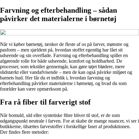
Farvning og efterbehandling – sådan
påvirker det materialerne i børnetøj
Når vi køber børnetøj, tænker de fleste af os på farver, mønstre og
pasform – men sjældent på, hvordan stoffet egentlig har fået sit
udseende og sin overflade. Farvning og efterbehandling spiller en
afgørende rolle for både udseende, komfort og holdbarhed. De
processer, som tekstiler gennemgår, kan gøre tøjet blødere, mere
slidstærkt eller vandafvisende – men de kan også påvirke miljøet og
barnets hud. Her får du et indblik i, hvordan farvning og
efterbehandling påvirker materialerne i børnetøj, og hvad du som
forælder kan være opmærksom på.
Fra rå fiber til farverigt stof
Når bomuld, uld eller syntetiske fibre bliver til stof, er de som
udgangspunkt neutrale i farven. For at skabe de mange nuancer, vi ser i
butikkerne, tilsættes farvestoffer i forskellige faser af produktionen.
Der findes flere metoder: