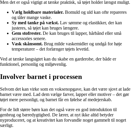
Men det er også vigtigt at tænke praktisk, så tøjet holder længst muligt.
Vælg holdbare materialer.
Bomuld og uld kan ofte repareres
og tåler mange vaske.
Sy med tanke på vækst.
Lav sømme og elastikker, der kan
justeres, så tøjet kan bruges længere.
Gem stofrester.
De kan bruges til lapper, hårbånd eller små
accessories senere.
Vask skånsomt.
Brug milde vaskemidler og undgå for høje
temperaturer – det forlænger tøjets levetid.
Ved at tænke langsigtet kan du skabe en garderobe, der både er
funktionel, personlig og miljøvenlig.
Involver barnet i processen
Selvom det kan virke som en voksenopgave, kan det være sjovt at lade
barnet være med. Lad dem vælge farver, lapper eller motiver – det gør
tøjet mere personligt, og barnet får en følelse af medejerskab.
For de lidt større børn kan det også være en god introduktion til
genbrug og bæredygtighed. De lærer, at nyt ikke altid betyder
nyproduceret, og at kreativitet kan forvandle noget gammelt til noget
særligt.