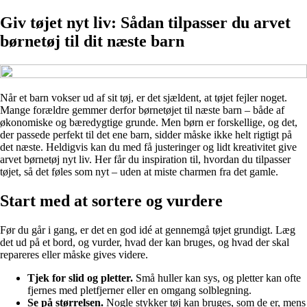
Giv tøjet nyt liv: Sådan tilpasser du arvet
børnetøj til dit næste barn
Når et barn vokser ud af sit tøj, er det sjældent, at tøjet fejler noget.
Mange forældre gemmer derfor børnetøjet til næste barn – både af
økonomiske og bæredygtige grunde. Men børn er forskellige, og det,
der passede perfekt til det ene barn, sidder måske ikke helt rigtigt på
det næste. Heldigvis kan du med få justeringer og lidt kreativitet give
arvet børnetøj nyt liv. Her får du inspiration til, hvordan du tilpasser
tøjet, så det føles som nyt – uden at miste charmen fra det gamle.
Start med at sortere og vurdere
Før du går i gang, er det en god idé at gennemgå tøjet grundigt. Læg
det ud på et bord, og vurder, hvad der kan bruges, og hvad der skal
repareres eller måske gives videre.
Tjek for slid og pletter.
Små huller kan sys, og pletter kan ofte
fjernes med pletfjerner eller en omgang solblegning.
Se på størrelsen.
Nogle stykker tøj kan bruges, som de er, mens