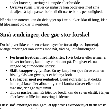
andet kræver justeringer i længde eller bredde.
Overvej stilen.
Farver og mønstre kan opdateres med små
detaljer, så tøjet passer bedre til dit næste barns personlighed.
Når du har sorteret, kan du dele tøjet op i tre bunker: klar til brug, klar
til tilpasning og klar til genbrug.
Små ændringer, der gør stor forskel
Du behøver ikke være en erfaren syerske for at tilpasse børnetøj.
Mange ændringer kan klares med nål, tråd og lidt tålmodighed.
Forlæng levetiden med ribkanter.
Hvis bukser eller ærmer er
blevet for korte, kan du sy en ribkant på. Det giver ekstra
længde og et moderne udtryk.
Skift knapper og lynlåse.
En ny knap i en sjov farve eller en
frisk lynlås kan give tøjet et helt nyt look.
Lav lapper med personlighed.
Brug stofrester til at dække
huller på knæ eller albuer – gerne i kontrastfarver eller med
mønstre, der gør tøjet unikt.
Tilpas pasformen.
Er tøjet for bredt, kan du sy en elastik i taljen
eller lave en lille indsnævring i siderne.
Disse små ændringer kan gøre, at tøjet føles skræddersyet til dit næste