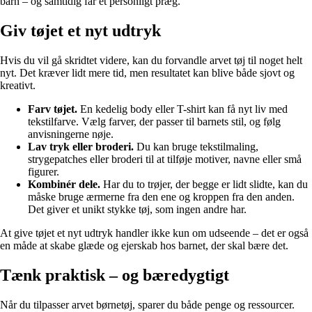
barn – og samtidig får et personligt præg.
Giv tøjet et nyt udtryk
Hvis du vil gå skridtet videre, kan du forvandle arvet tøj til noget helt
nyt. Det kræver lidt mere tid, men resultatet kan blive både sjovt og
kreativt.
Farv tøjet.
En kedelig body eller T-shirt kan få nyt liv med
tekstilfarve. Vælg farver, der passer til barnets stil, og følg
anvisningerne nøje.
Lav tryk eller broderi.
Du kan bruge tekstilmaling,
strygepatches eller broderi til at tilføje motiver, navne eller små
figurer.
Kombinér dele.
Har du to trøjer, der begge er lidt slidte, kan du
måske bruge ærmerne fra den ene og kroppen fra den anden.
Det giver et unikt stykke tøj, som ingen andre har.
At give tøjet et nyt udtryk handler ikke kun om udseende – det er også
en måde at skabe glæde og ejerskab hos barnet, der skal bære det.
Tænk praktisk – og bæredygtigt
Når du tilpasser arvet børnetøj, sparer du både penge og ressourcer.