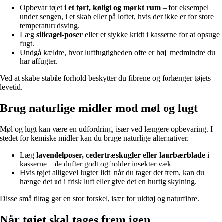
Opbevar tøjet
i et tørt, køligt og mørkt rum
– for eksempel
under sengen, i et skab eller på loftet, hvis der ikke er for store
temperaturudsving.
Læg
silicagel-poser
eller et stykke kridt i kasserne for at opsuge
fugt.
Undgå kældre, hvor luftfugtigheden ofte er høj, medmindre du
har affugter.
Ved at skabe stabile forhold beskytter du fibrene og forlænger tøjets
levetid.
Brug naturlige midler mod møl og lugt
Møl og lugt kan være en udfordring, især ved længere opbevaring. I
stedet for kemiske midler kan du bruge naturlige alternativer.
Læg
lavendelposer, cedertræskugler eller laurbærblade
i
kasserne – de dufter godt og holder insekter væk.
Hvis tøjet alligevel lugter lidt, når du tager det frem, kan du
hænge det ud i frisk luft eller give det en hurtig skylning.
Disse små tiltag gør en stor forskel, især for uldtøj og naturfibre.
Når tøjet skal tages frem igen