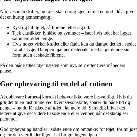
Når sæsonen skifter, og tøjet skal i brug igen, er det en god idé at give
det en hurtig gennemgang.
Ryst og luft tøjet, så fibrene retter sig ud.
Tjek elastikker, lynlåse og syninger – især hvis tøjet har ligget
sammenfoldet længe.
Hvis noget virker krøllet eller fladt, kan du dampe det let i stedet
for at stryge. Dampen hjælper materialet med at genvinde sin
form uden at skade fibrene.
På den måde føles tøjet næsten som nyt, selv efter flere måneders
pause.
Gør opbevaring til en del af rutinen
At opbevare børnetøj korrekt behøver ikke være besværligt. Hvis du
gør det til en fast rutine ved hvert sæsonskifte, sparer du både tid og
penge – og du får glæde af tøjet i længere tid. Samtidig bliver det
lettere at give det videre til søskende eller venner, når det stadig ser
pænt ud.
God opbevaring handler i sidste ende om omtanke: for tøjet, for miljøet
og for den værdi, der ligger i at bruge tingene igen.