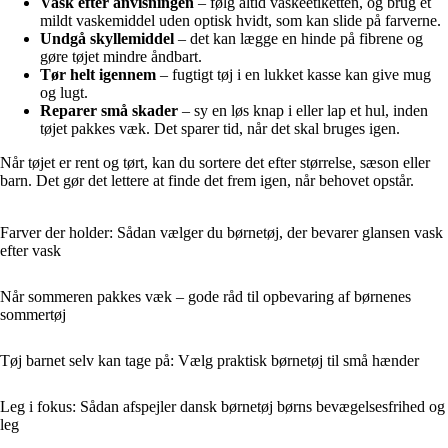
Vask efter anvisningen
– følg altid vaskeetiketten, og brug et
mildt vaskemiddel uden optisk hvidt, som kan slide på farverne.
Undgå skyllemiddel
– det kan lægge en hinde på fibrene og
gøre tøjet mindre åndbart.
Tør helt igennem
– fugtigt tøj i en lukket kasse kan give mug
og lugt.
Reparer små skader
– sy en løs knap i eller lap et hul, inden
tøjet pakkes væk. Det sparer tid, når det skal bruges igen.
Når tøjet er rent og tørt, kan du sortere det efter størrelse, sæson eller
barn. Det gør det lettere at finde det frem igen, når behovet opstår.
Farver der holder: Sådan vælger du børnetøj, der bevarer glansen vask
efter vask
Når sommeren pakkes væk – gode råd til opbevaring af børnenes
sommertøj
Tøj barnet selv kan tage på: Vælg praktisk børnetøj til små hænder
Leg i fokus: Sådan afspejler dansk børnetøj børns bevægelsesfrihed og
leg