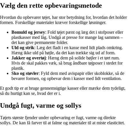
Vælg den rette opbevaringsmetode
Hvordan du opbevarer tøjet, har stor betydning for, hvordan det holder
formen. Forskellige materialer kræver forskellige løsninger.
Bomuld og jersey
: Fold tøjet pænt og læg det i stofposer eller
plastkasser med låg. Undgå at presse for mange lag sammen –
det kan give permanente folder.
Uld og strik
: Læg det fladt i en kasse med lidt plads omkring.
Hæng ikke uld på bøjle, da det kan trække sig ud af form.
Jakker og overtøj
: Hæng dem på solide bøjler i et tørt rum.
Hvis de skal pakkes væk, så brug åndbare tøjposer i stedet for
plastik.
Sko og støvler
: Fyld dem med avispapir eller skoblokke, så de
bevarer formen, og opbevar dem i kasser med lidt ventilation.
Et godt tip er at bruge gennemsigtige kasser eller mærke dem tydeligt,
så du hurtigt kan se, hvad der er i.
Undgå fugt, varme og sollys
Tøjets største fjender under opbevaring er fugt, varme og direkte
sollys. De kan få farver til at falme og materialer til at miste elasticitet.