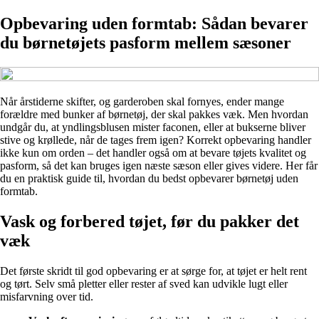
Opbevaring uden formtab: Sådan bevarer
du børnetøjets pasform mellem sæsoner
Når årstiderne skifter, og garderoben skal fornyes, ender mange
forældre med bunker af børnetøj, der skal pakkes væk. Men hvordan
undgår du, at yndlingsblusen mister faconen, eller at bukserne bliver
stive og krøllede, når de tages frem igen? Korrekt opbevaring handler
ikke kun om orden – det handler også om at bevare tøjets kvalitet og
pasform, så det kan bruges igen næste sæson eller gives videre. Her får
du en praktisk guide til, hvordan du bedst opbevarer børnetøj uden
formtab.
Vask og forbered tøjet, før du pakker det
væk
Det første skridt til god opbevaring er at sørge for, at tøjet er helt rent
og tørt. Selv små pletter eller rester af sved kan udvikle lugt eller
misfarvning over tid.