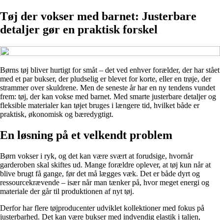
Tøj der vokser med barnet: Justerbare
detaljer gør en praktisk forskel
Børns tøj bliver hurtigt for småt – det ved enhver forælder, der har stået
med et par bukser, der pludselig er blevet for korte, eller en trøje, der
strammer over skuldrene. Men de seneste år har en ny tendens vundet
frem: tøj, der kan vokse med barnet. Med smarte justerbare detaljer og
fleksible materialer kan tøjet bruges i længere tid, hvilket både er
praktisk, økonomisk og bæredygtigt.
En løsning på et velkendt problem
Børn vokser i ryk, og det kan være svært at forudsige, hvornår
garderoben skal skiftes ud. Mange forældre oplever, at tøj kun når at
blive brugt få gange, før det må lægges væk. Det er både dyrt og
ressourcekrævende – især når man tænker på, hvor meget energi og
materiale der går til produktionen af nyt tøj.
Derfor har flere tøjproducenter udviklet kollektioner med fokus på
justerbarhed. Det kan være bukser med indvendig elastik i taljen,