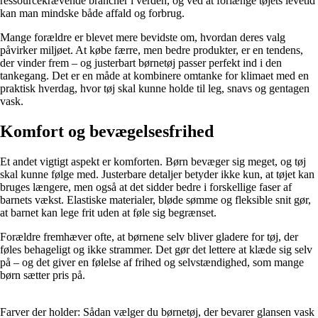
ressourcekrævende brancher i verden, og ved at forlænge tøjets levetid
kan man mindske både affald og forbrug.
Mange forældre er blevet mere bevidste om, hvordan deres valg
påvirker miljøet. At købe færre, men bedre produkter, er en tendens,
der vinder frem – og justerbart børnetøj passer perfekt ind i den
tankegang. Det er en måde at kombinere omtanke for klimaet med en
praktisk hverdag, hvor tøj skal kunne holde til leg, snavs og gentagen
vask.
Komfort og bevægelsesfrihed
Et andet vigtigt aspekt er komforten. Børn bevæger sig meget, og tøj
skal kunne følge med. Justerbare detaljer betyder ikke kun, at tøjet kan
bruges længere, men også at det sidder bedre i forskellige faser af
barnets vækst. Elastiske materialer, bløde sømme og fleksible snit gør,
at barnet kan lege frit uden at føle sig begrænset.
Forældre fremhæver ofte, at børnene selv bliver gladere for tøj, der
føles behageligt og ikke strammer. Det gør det lettere at klæde sig selv
på – og det giver en følelse af frihed og selvstændighed, som mange
børn sætter pris på.
Farver der holder: Sådan vælger du børnetøj, der bevarer glansen vask