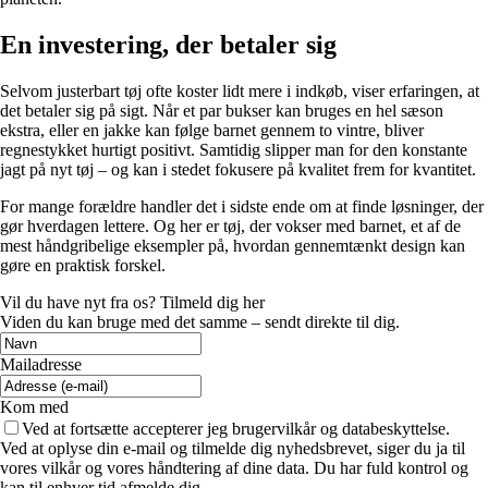
En investering, der betaler sig
Selvom justerbart tøj ofte koster lidt mere i indkøb, viser erfaringen, at
det betaler sig på sigt. Når et par bukser kan bruges en hel sæson
ekstra, eller en jakke kan følge barnet gennem to vintre, bliver
regnestykket hurtigt positivt. Samtidig slipper man for den konstante
jagt på nyt tøj – og kan i stedet fokusere på kvalitet frem for kvantitet.
For mange forældre handler det i sidste ende om at finde løsninger, der
gør hverdagen lettere. Og her er tøj, der vokser med barnet, et af de
mest håndgribelige eksempler på, hvordan gennemtænkt design kan
gøre en praktisk forskel.
Vil du have nyt fra os? Tilmeld dig her
Viden du kan bruge med det samme – sendt direkte til dig.
Mailadresse
Kom med
Ved at fortsætte accepterer jeg brugervilkår og databeskyttelse.
Ved at oplyse din e-mail og tilmelde dig nyhedsbrevet, siger du ja til
vores vilkår og vores håndtering af dine data. Du har fuld kontrol og
kan til enhver tid afmelde dig.