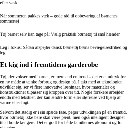
efter vask
Når sommeren pakkes væk – gode råd til opbevaring af børnenes
sommertøj
Tøj barnet selv kan tage på: Vælg praktisk børnetøj til små hænder
Leg i fokus: Sådan afspejler dansk børnetøj børns bevægelsesfrihed og
leg
Et kig ind i fremtidens garderobe
Tøj, der vokser med barnet, er mere end en trend – det er et udtryk for
en ny måde at tænke forbrug og design på. I takt med at teknologien
udvikler sig, ser vi flere innovative løsninger, hvor materialer og
konstruktioner tilpasser sig kroppen over tid. Nogle forskere arbejder
endda med tekstiler, der kan ændre form eller størrelse ved hjælp af
varme eller fugt.
Selvom det stadig er i sin spæde fase, peger udviklingen på en fremtid,
hvor børnetøj ikke bare skal være pænt, men også intelligent designet
til at holde længere. Det er godt for både familiernes økonomi og for
planeten.