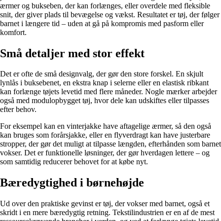
ærmer og bukseben, der kan forlænges, eller overdele med fleksible
snit, der giver plads til bevægelse og vækst. Resultatet er tøj, der følger
barnet i længere tid – uden at gå på kompromis med pasform eller
komfort.
Små detaljer med stor effekt
Det er ofte de små designvalg, der gør den store forskel. En skjult
lynlås i buksebenet, en ekstra knap i selerne eller en elastisk ribkant
kan forlænge tøjets levetid med flere måneder. Nogle mærker arbejder
også med modulopbygget tøj, hvor dele kan udskiftes eller tilpasses
efter behov.
For eksempel kan en vinterjakke have aftagelige ærmer, så den også
kan bruges som forårsjakke, eller en flyverdragt kan have justerbare
stropper, der gør det muligt at tilpasse længden, efterhånden som barnet
vokser. Det er funktionelle løsninger, der gør hverdagen lettere – og
som samtidig reducerer behovet for at købe nyt.
Bæredygtighed i børnehøjde
Ud over den praktiske gevinst er tøj, der vokser med barnet, også et
skridt i en mere bæredygtig retning. Tekstilindustrien er en af de mest